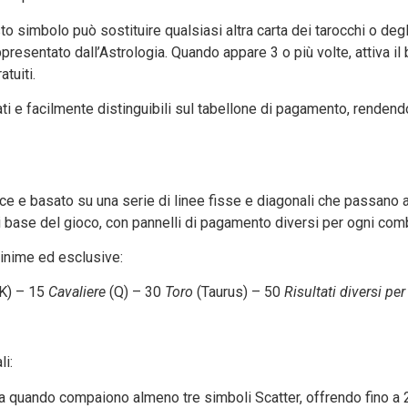
o simbolo può sostituire qualsiasi altra carta dei tarocchi o degl
appresentato dall’Astrologia. Quando appare 3 o più volte, attiva 
atuiti.
 e facilmente distinguibili sul tabellone di pagamento, rendendo f
e e basato su una serie di linee fisse e diagonali che passano a
i base del gioco, con pannelli di pagamento diversi per ogni com
minime ed esclusive:
(K) – 15
Cavaliere
(Q) – 30
Toro
(Taurus) – 50
Risultati diversi pe
li:
ta quando compaiono almeno tre simboli Scatter, offrendo fino a 20