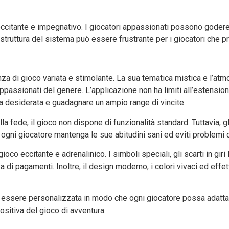
 eccitante e impegnativo. I giocatori appassionati possono godere
a struttura del sistema può essere frustrante per i giocatori che 
enza di gioco variata e stimolante. La sua tematica mistica e l’a
i appassionati del genere. L’applicazione non ha limiti all’estensio
desiderata e guadagnare un ampio range di vincite.
la fede, il gioco non dispone di funzionalità standard. Tuttavia, g
e ogni giocatore mantenga le sue abitudini sani ed eviti problemi
co eccitante e adrenalinico. I simboli speciali, gli scarti in giri l
di pagamenti. Inoltre, il design moderno, i colori vivaci ed effet
essere personalizzata in modo che ogni giocatore possa adattar
positiva del gioco di avventura.