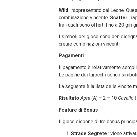
Wild
: rappresentato dal Leone. Quest
combinazione vincente.
Scatter
: r
tra i quali sono offerti fino a 20 giri gr
I simboli del gioco sono ben disegnati
creare combinazioni vincenti.
Pagamenti
Il pagamento è relativamente semplic
Le pagine dei tarocchi sono i simbol
La seguente è la lista delle vincite 
Risultato
Apre
(A) – 2 – 10
Cavallo
Feature di Bonus
Il gioco dispone di tre bonus principa
Strade Segrete
: viene attiva