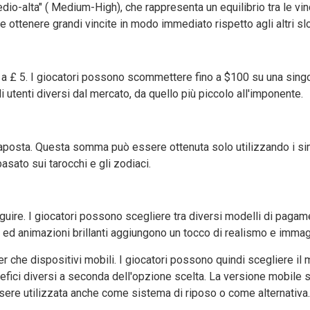
dio-alta" ( Medium-High), che rappresenta un equilibrio tra le vinc
e ottenere grandi vincite in modo immediato rispetto agli altri slo
0 a £ 5. I giocatori possono scommettere fino a $100 su una sin
i utenti diversi dal mercato, da quello più piccolo all'imponente.
’aposta. Questa somma può essere ottenuta solo utilizzando i si
sato sui tarocchi e gli zodiaci.
guire. I giocatori possono scegliere tra diversi modelli di pagame
ati ed animazioni brillanti aggiungono un tocco di realismo e imma
er che dispositivi mobili. I giocatori possono quindi scegliere i
efici diversi a seconda dell'opzione scelta. La versione mobile
sere utilizzata anche come sistema di riposo o come alternativa.