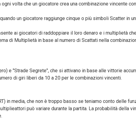
a ogni volta che un giocatore crea una combinazione vincente con 
a quando un giocatore raggiunge cinque o più simboli Scatter in un
nte ai giocatori di raddoppiare il loro denaro e i multiplietà che 
ema di Multiplietà in base al numero di Scattati nella combinazi
ero) e "Strade Segrete", che si attivano in base alle vittorie accum
umero di giri liberi da 10 a 20 per le combinazioni vincenti.
(RT) in media, che non è troppo basso se teniamo conto delle funz
ultiplieattori può variare durante la partita. La probabilità della v
.