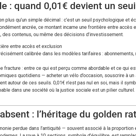
ble : quand 0,01€ devient un seu
en plus qu’un simple décimal : c’est un seuil psychologique et 
ofondément ancrée, ce montant incarne une frontière entre accès et 
s, des contenus, ou même des décisions d’investissement.
tière entre accès et exclusion
écisément calibrée dans les modèles tarifaires : abonnements,
 une fracture : entre ce qui est perçu comme abordable et ce qui 
iques quotidiens — acheter un vélo d’occasion, souscrire à un 
t autour de ces seuils. 0,01€ n’est pas nul en soi, mais il symbol
able dans une société où la justice sociale est un pilier culturel.
absent : l’héritage du golden rat
armonie perdue dans l’antiquité — souvent associé à la proportion
modernes. La roue à 10 sections, symbole d’équilibre, est remp