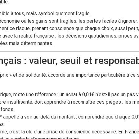
ble.
sible à tous, mais symboliquement fragile.
économie où les gains sont fragiles, les pertes faciles à ignorer.
nt ce risque, prenant conscience que chaque choix, aussi petit
avec la réalité française : les décisions quotidiennes, prises av
bles mais déterminantes.
çais : valeur, seuil et responsab
 prix » et de solidarité, accorde une importance particulière à ce
orique, reste une référence : un achat à 0,01€ n’est-il pas un pas v
ore insuffisante, doit apprendre à reconnaître ces pièges : les m
 fonds.
** appelle à voir au-delà du montant : comprendre que chaque 0,
es.
e, c’est la clé d’une prise de conscience nécessaire. En France,