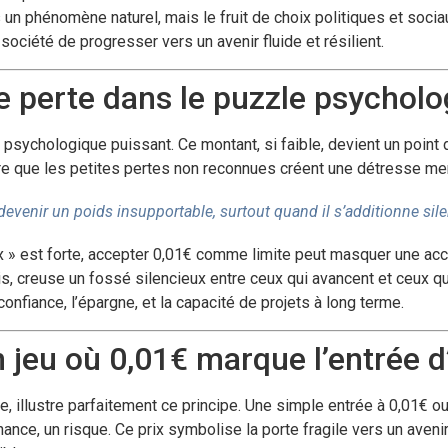
n phénomène naturel, mais le fruit de choix politiques et sociaux
société de progresser vers un avenir fluide et résilient.
de perte dans le puzzle psychol
l psychologique puissant. Ce montant, si faible, devient un point 
 que les petites pertes non reconnues créent une détresse men
devenir un poids insupportable, surtout quand il s’additionne sil
prix » est forte, accepter 0,01€ comme limite peut masquer une a
is, creuse un fossé silencieux entre ceux qui avancent et ceux q
confiance, l’épargne, et la capacité de projets à long terme.
 jeu où 0,01€ marque l’entrée d
 illustre parfaitement ce principe. Une simple entrée à 0,01€ ou
nce, un risque. Ce prix symbolise la porte fragile vers un aveni