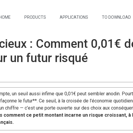
HOME
PRODUCTS
APPLICATIONS
TO DOWNLOAD
cieux : Comment 0,01€ de
ur un futur risqué
te, un seuil aussi infime que 0,01€ peut sembler anodin. Pourta
e façonne le futur**. Ce seuil, à la croisée de l’économie quotidi
u’un chiffre — c’est une porte ouverte sur des choix aux conséqu
s comment ce petit montant incarne un risque croissant, à
ançais.