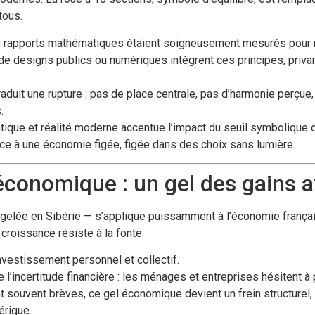
tous.
s rapports mathématiques étaient soigneusement mesurés pour r
e designs publics ou numériques intègrent ces principes, privan
aduit une rupture : pas de place centrale, pas d’harmonie perçue
.
que et réalité moderne accentue l’impact du seuil symbolique de
lace à une économie figée, figée dans des choix sans lumière.
économique : un gel des gains a
gelée en Sibérie — s’applique puissamment à l’économie françai
croissance résiste à la fonte.
investissement personnel et collectif.
ie l’incertitude financière : les ménages et entreprises hésitent à
t souvent brèves, ce gel économique devient un frein structurel
érique.