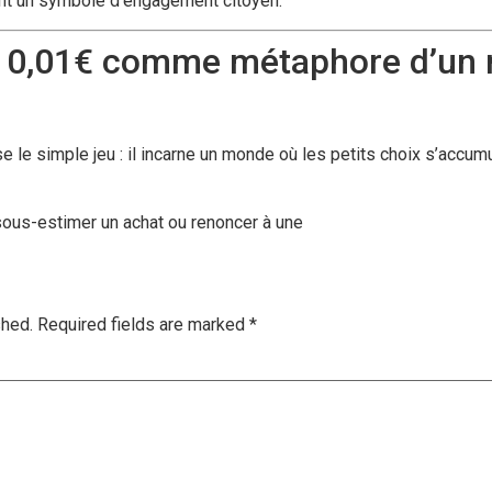
vient un symbole d’engagement citoyen.
u : 0,01€ comme métaphore d’un
 le simple jeu : il incarne un monde où les petits choix s’accumu
ous-estimer un achat ou renoncer à une
shed.
Required fields are marked
*