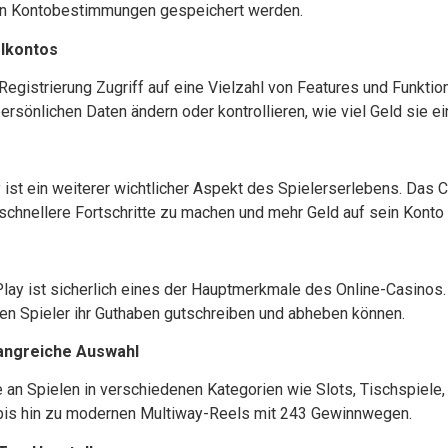
ten Kontobestimmungen gespeichert werden.
elkontos
 Registrierung Zugriff auf eine Vielzahl von Features und Funktio
ersönlichen Daten ändern oder kontrollieren, wie viel Geld sie ei
t ein weiterer wichtlicher Aspekt des Spielerserlebens. Das Ca
 schnellere Fortschritte zu machen und mehr Geld auf sein Konto
ay ist sicherlich eines der Hauptmerkmale des Online-Casinos. 
en Spieler ihr Guthaben gutschreiben und abheben können.
angreiche Auswahl
e an Spielen in verschiedenen Kategorien wie Slots, Tischspiele
bis hin zu modernen Multiway-Reels mit 243 Gewinnwegen.