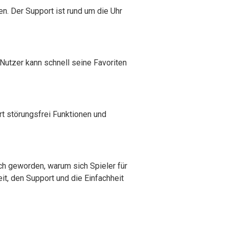
n. Der Support ist rund um die Uhr
 Nutzer kann schnell seine Favoriten
rt störungsfrei Funktionen und
ch geworden, warum sich Spieler für
it, den Support und die Einfachheit