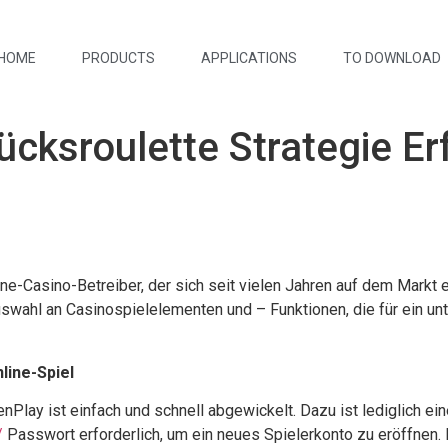
HOME
PRODUCTS
APPLICATIONS
TO DOWNLOAD
cksroulette Strategie Er
ne-Casino-Betreiber, der sich seit vielen Jahren auf dem Markt e
wahl an Casinospielelementen und – Funktionen, die für ein un
nline-Spiel
nPlay ist einfach und schnell abgewickelt. Dazu ist lediglich e
/
Passwort erforderlich, um ein neues Spielerkonto zu eröffnen.