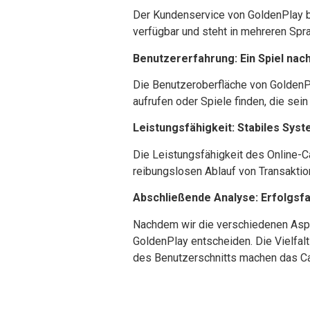
Der Kundenservice von GoldenPlay bi
verfügbar und steht in mehreren Spra
Benutzererfahrung: Ein Spiel nac
Die Benutzeroberfläche von GoldenPla
aufrufen oder Spiele finden, die sei
Leistungsfähigkeit: Stabiles Sys
Die Leistungsfähigkeit des Online-C
reibungslosen Ablauf von Transaktio
Abschließende Analyse: Erfolgsf
Nachdem wir die verschiedenen Aspek
GoldenPlay entscheiden. Die Vielfal
des Benutzerschnitts machen das Cas