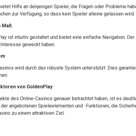
etet Hilfe an denjenigen Spieler, die Fragen oder Probleme habe
chen zur Verfügung, so dass kein Spieler alleine gelassen wird.
h Maß
y ist intuitiv gestaltet und bietet eine einfache Navigation. Der
n Interesse geweckt haben.
tem
asinos wird durch das robuste System unterstützt. Dies garantie
nen.
aktoren von GoldenPlay
te des Online-Casinos genauer betrachtet haben, ist es deutli
t der angebotenen Spieleelementen und -Funktionen, die Sicherhe
ino zu einem attraktiven Ziel.