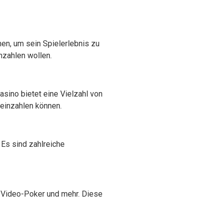
nen, um sein Spielerlebnis zu
nzahlen wollen.
sino bietet eine Vielzahl von
 einzahlen können.
Es sind zahlreiche
, Video-Poker und mehr. Diese