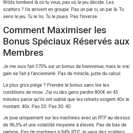
Wilds tombent là où tu veux, pas où le jeu décide. Les
scatters ? Ils arrivent en groupe. Pas un par ci, un par là. Tu
sens le jeu. Tu le lis. Tu le joues. Pas l’inverse.
Comment Maximiser les
Bonus Spéciaux Réservés aux
Membres
Je me suis fait 370% sur un bonus de bienvenue, mais le vrai
gain se fait à l’ancienneté. Pas de miracle, juste du calcul.
Le plus gros piège ? Prendre le bonus sans lire les
conditions de mise. J’ai vu des gens perdre 800€ en 45
minutes parce qu’ils ont oublié que les retraits exigent 40x le
montant. 40x. Pas 20. Pas 30. 40.
Je joue uniquement sur les machines avec un RTP au-dessus
de 96,5% et une volatilité moyenne à élevée. Pas de bas de
gamme. Pas de machines à 94% RTP. Je veux des scatters