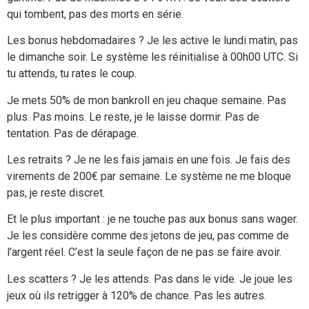
qui tombent, pas des morts en série.
Les bonus hebdomadaires ? Je les active le lundi matin, pas
le dimanche soir. Le système les réinitialise à 00h00 UTC. Si
tu attends, tu rates le coup.
Je mets 50% de mon bankroll en jeu chaque semaine. Pas
plus. Pas moins. Le reste, je le laisse dormir. Pas de
tentation. Pas de dérapage.
Les retraits ? Je ne les fais jamais en une fois. Je fais des
virements de 200€ par semaine. Le système ne me bloque
pas, je reste discret.
Et le plus important : je ne touche pas aux bonus sans wager.
Je les considère comme des jetons de jeu, pas comme de
l’argent réel. C’est la seule façon de ne pas se faire avoir.
Les scatters ? Je les attends. Pas dans le vide. Je joue les
jeux où ils retrigger à 120% de chance. Pas les autres.