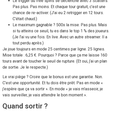
Le trigger du free spins se déclenche avec 3 Scatters.
Pas plus. Pas moins. Et chaque tour gratuit, c’est une
chance de re-activer. (J’ai eu 2 retrigger en 12 tours.
C’était chaud.)
Le maximum gagnable ? 500x la mise. Pas plus. Mais
si tu atteins ce seuil, tu es dans le top 1 % des joueurs.
(Je l’ai vu une fois. En live. Avec un autre streamer. Il a
tout perdu après.)
Je joue toujours en mode 25 centimes par ligne. 25 lignes.
Mise totale : 6,25 €. Pourquoi ? Parce que ça me laisse 160
tours avant de toucher le seuil de rupture. (Et oui, j’ai un plan
de sortie. Je le respecte.)
Le vrai piège ? Croire que le bonus est une garantie. Non.
C’est une opportunité. Et tu dois être prêt. Pas en mode «
j’espère que ça va sortir ». En mode « je vais m’asseoir, je
vais surveiller, je vais attendre le bon moment ».
Quand sortir ?