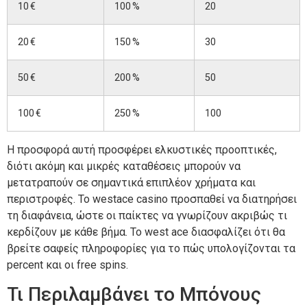
10 €
100 %
20
20 €
150 %
30
50 €
200 %
50
100 €
250 %
100
Η προσφορά αυτή προσφέρει ελκυστικές προοπτικές,
διότι ακόμη και μικρές καταθέσεις μπορούν να
μετατραπούν σε σημαντικά επιπλέον χρήματα και
περιστροφές. Το westace casino προσπαθεί να διατηρήσει
τη διαφάνεια, ώστε οι παίκτες να γνωρίζουν ακριβώς τι
κερδίζουν με κάθε βήμα. Το west ace διασφαλίζει ότι θα
βρείτε σαφείς πληροφορίες για το πώς υπολογίζονται τα
percent και οι free spins.
Τι Περιλαμβάνει το Μπόνους