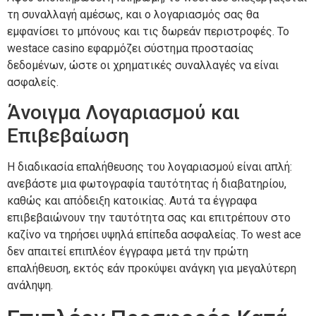
τη συναλλαγή αμέσως, και ο λογαριασμός σας θα
εμφανίσει το μπόνους και τις δωρεάν περιστροφές. Το
westace casino εφαρμόζει σύστημα προστασίας
δεδομένων, ώστε οι χρηματικές συναλλαγές να είναι
ασφαλείς.
Άνοιγμα Λογαριασμού και
Επιβεβαίωση
Η διαδικασία επαλήθευσης του λογαριασμού είναι απλή:
ανεβάστε μια φωτογραφία ταυτότητας ή διαβατηρίου,
καθώς και απόδειξη κατοικίας. Αυτά τα έγγραφα
επιβεβαιώνουν την ταυτότητα σας και επιτρέπουν στο
καζίνο να τηρήσει υψηλά επίπεδα ασφαλείας. Το west ace
δεν απαιτεί επιπλέον έγγραφα μετά την πρώτη
επαλήθευση, εκτός εάν προκύψει ανάγκη για μεγαλύτερη
ανάληψη.