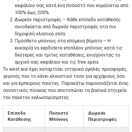
κεφάλαιο σας κατά ένα ποσοστό που κυμαίνεται από
100% έως 200%.
Δωρεάν περιστροφές – Κάθε επίπεδο κατάθεσης
συνοδεύεται από δωρεάν περιστροφές στα πιο
δημοφιλή κλασικά slots.
Πρόσθετο μπόνους στα επόμενα βήματα – Η
ευκαιρία να κερδίσετε επιπλέον μπόνους κατά τις
δεύτερες και τρίτες καταθέσεις, ενισχύοντας το
αρχικό σας κεφάλαιο και τις free spins.
Το west ace έχει καταρτίσει ιστορικά υψηλές προσφορές,
γεγονός που το κάνει ελκυστικό τόσο για αρχάριους όσο
και για έμπειρους παίκτες. Παρακάτω παρουσιάζεται ένας
συνοπτικός πίνακας που αποτυπώνει τα βασικά στοιχεία
του πακέτου καλωσορίσματος.
Επίπεδο
Ποσοστό
Δωρεάν
Κατάθεσης
Μπόνους
Περιστροφές