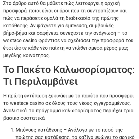
Στο άρθρο αυτό θα μάθετε πώς λειτουργεί η αρχική
προσφορά, ποιοι είναι οι όροι που τη συντροπίζουν και
πώς να περάσετε ομαλά τη διαδικασία της πρώτης
κατάθεσης. Αν ψάχνετε για έμπνευση, συμβουλές
βήμα‑βήμα και σαφήνεια, συνεχίστε την ανάγνωση – το
westace casino φρόντισε να σχεδιάσει την προσφορά του
έτσι ώστε κάθε νέο παίκτη να νιώθει άμεσα μέρος μιας
μεγάλης κοινότητας.
Το Πακέτο Καλωσορίσματος:
Τι Περιλαμβάνει
Η πρώτη εντύπωση ξεκινάει με το πακέτο που προσφέρει
το westace casino σε όλους τους νέους εγγεγραμμένους.
Αναλυτικά, το πρόγραμμα καλωσορίσματος περιέχει τρία
βασικά συστατικά:
Μπόνους κατάθεσης – Ανάλογα με το ποσό της
πρώτης σας κατάθεσης, το καζίνο υψώνει το αρχικό