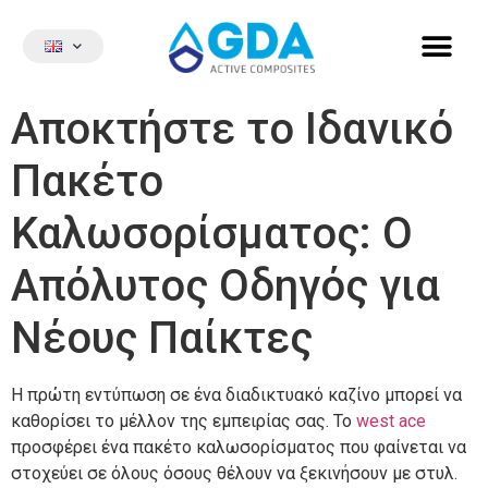
Αποκτήστε το Ιδανικό
Πακέτο
Καλωσορίσματος: Ο
Απόλυτος Οδηγός για
Νέους Παίκτες
Η πρώτη εντύπωση σε ένα διαδικτυακό καζίνο μπορεί να
καθορίσει το μέλλον της εμπειρίας σας. Το
west ace
προσφέρει ένα πακέτο καλωσορίσματος που φαίνεται να
στοχεύει σε όλους όσους θέλουν να ξεκινήσουν με στυλ.