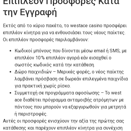
Επιπλέον Προσφορές Κατά
την Εγγραφή
Εκτός από το κύριο πακέτο, το westace casino προσφέρει
επιπλέον κίνητρα για να ενθουσιάσει τους νέους παίκτες.
Οι επιπλέον προσφορές περιλαμβάνουν:
Κωδικοί μπόνους που δίνονται μέσω email ή SMS, με
επιπλέον 10 % επιπλέον αγορά εάν εισαχθεί ο
σωστός κωδικός κατά την κατάθεση.
Δώρο παιχνιδιών – Μερικές φορές, ο νέος παίκτης
λαμβάνει πρόσβαση σε δωρεάν επιλεγμένα παιχνίδια
για πρακτική χωρίς ρίσκο.
Συμμετοχή σε προγράμματα αφοσίωσης – Το west
ace διαθέτει πρόγραμμα ανταμοιβής ατρόμητων με
πόντους που μπορούν να εξαργυρωθούν για μετρητά
ή περιστροφές.
Αυτές οι προσφορές ενισχύουν την αξία της πρώτης σας
κατάθεσης και παρέχουν επιπλέον κίνητρα για συνέχιση